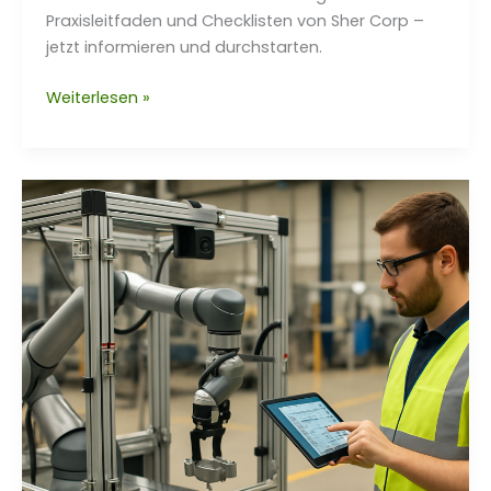
Praxisleitfaden und Checklisten von Sher Corp –
jetzt informieren und durchstarten.
Modulare
Weiterlesen »
Fertigungslinien:
Aufbau
mit
Sher
Corp