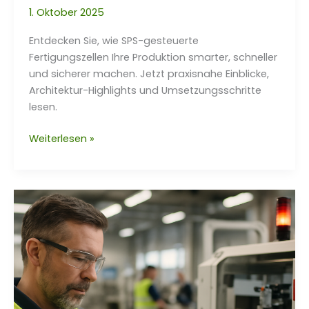
1. Oktober 2025
Entdecken Sie, wie SPS-gesteuerte
Fertigungszellen Ihre Produktion smarter, schneller
und sicherer machen. Jetzt praxisnahe Einblicke,
Architektur-Highlights und Umsetzungsschritte
lesen.
Sher
Weiterlesen »
Corp:
SPS-
gesteuerte
Fertigungszellen
optimieren
Produktion