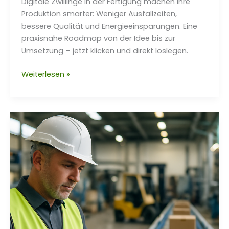
Digitale Zwillinge in der Fertigung machen Ihre
Produktion smarter: Weniger Ausfallzeiten,
bessere Qualität und Energieeinsparungen. Eine
praxisnahe Roadmap von der Idee bis zur
Umsetzung – jetzt klicken und direkt loslegen.
Sher
Weiterlesen »
Corp:
Digitale
Zwillinge
in
der
Fertigung