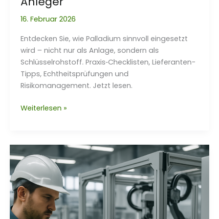
Anleger
16. Februar 2026
Entdecken Sie, wie Palladium sinnvoll eingesetzt
wird – nicht nur als Anlage, sondern als
Schlüsselrohstoff. Praxis‑Checklisten, Lieferanten-
Tipps, Echtheitsprüfungen und
Risikomanagement. Jetzt lesen.
Palladium
Weiterlesen »
kaufen:
Tipps
für
Einsteiger
und
erfahrene
Anleger